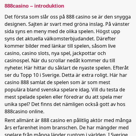
888casino – introduktion
Det första som slår oss på 888 casino se är den snygga
designen. Sajten är svart med gröna inslag. På vänster
sida syns en meny med de olika spelen. Högst upp
syns det aktuella välkomsterbjudandet. Därefter
kommer bilder med länkar till spelen, såsom live
casino, casino slots, nya spel, jackpottar och
casinospel. När du scrollar nedåt kommer du till
nyheter. Här hittar du såklart de nyaste spelen. Efteråt
ser du Topp 10 i Sverige. Detta är extra roligt. Här har
casino 888 samlat de spelen som är som mest
populära bland svenska spelare idag. Vill du testa de
mest spelade spelen eller föredrar du att spela mer
unika spel? Det finns det nämligen också gott av hos
888casino online.
Rent allmänt är 888 casino en pålitlig aktör med många
års erfarenhet inom branschen. De har mängder med
spelare från många länder runtom i världen. I Sverige