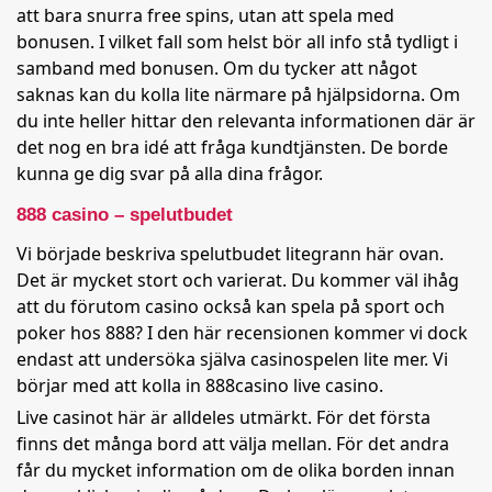
att bara snurra free spins, utan att spela med
bonusen. I vilket fall som helst bör all info stå tydligt i
samband med bonusen. Om du tycker att något
saknas kan du kolla lite närmare på hjälpsidorna. Om
du inte heller hittar den relevanta informationen där är
det nog en bra idé att fråga kundtjänsten. De borde
kunna ge dig svar på alla dina frågor.
888 casino – spelutbudet
Vi började beskriva spelutbudet litegrann här ovan.
Det är mycket stort och varierat. Du kommer väl ihåg
att du förutom casino också kan spela på sport och
poker hos 888? I den här recensionen kommer vi dock
endast att undersöka själva casinospelen lite mer. Vi
börjar med att kolla in 888casino live casino.
Live casinot här är alldeles utmärkt. För det första
finns det många bord att välja mellan. För det andra
får du mycket information om de olika borden innan