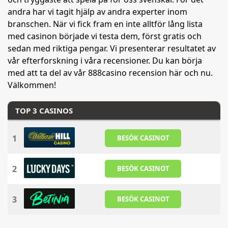
andra har vi tagit hjälp av andra experter inom
branschen. När vi fick fram en inte alltför lång lista
med casinon började vi testa dem, först gratis och
sedan med riktiga pengar. Vi presenterar resultatet av
vår efterforskning i våra recensioner. Du kan börja
med att ta del av vår 888casino recension här och nu.
Välkommen!
TOP 3 CASINOS
1
BESÖK CASINOT
2
BESÖK CASINOT
3
BESÖK CASINOT