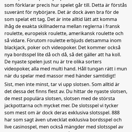
som förklarar precis hur spelet går till. Detta är förstås
suveränt för nybörjare. Det är dock även bra för de
som spelat ett tag. Det är inte alltid lätt att komma
ihåg de exakta skillnaderna mellan reglerna i fransk
roulette, europeisk roulette, amerikansk roulette och
så vidare. Förutom roulette erbjuds detsamma inom
blackjack, poker och videopoker. Det kommer också
nya bordsspel lite då och då, så det gäller att ha koll.
De nyaste spelen just nu är tre olika sorters
videopoker, alla med multi hand. Håll tungan rätt i mun
när du spelar med massor med händer samtidigt!
Sist, men inte minst, tar vi upp slotsen. Som alltid är
det dessa det finns flest av. Du hittar de nyaste slotsen,
de mest populära slotsen, slotsen med de största
jackpottarna och mycket mer. De slotsspel vi tycker
som mest om är dock deras exklusiva slotsspel. 888
har som sagt även utvecklat exklusiva bordsspel och
live casinospel, men också mängder med slotsspel av